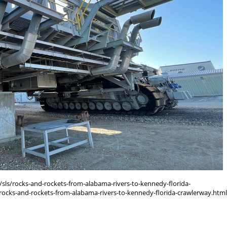
sls/rocks-and-rockets-from-alabama-rivers-to-kennedy-florida-
ocks-and-rockets-from-alabama-rivers-to-kennedy-florida-crawlerway.html[