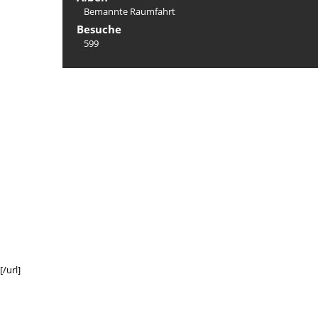
Bemannte Raumfahrt
Besuche
599
/url]