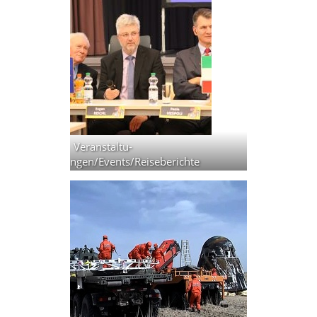
Veranstaltu­
ngen/Events/Reiseberich­te
7 Fotos,
61 Alben