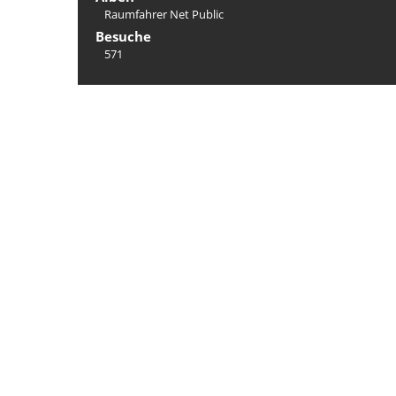
Raumfahrer Net Public
Besuche
571