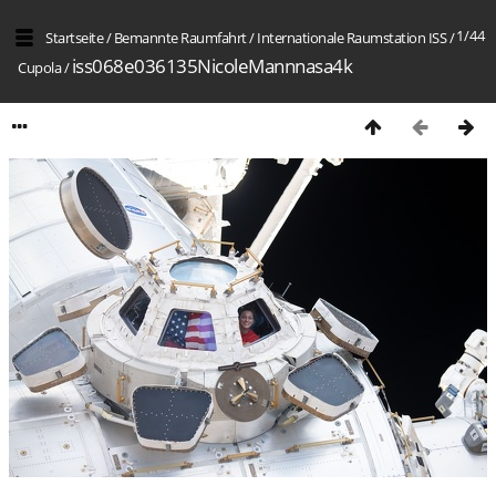
1/44
Startseite
/
Bemannte Raumfahrt
/
Internation­ale Raumstation ISS
/
iss068e036135NicoleMannnasa4k
Cupola
/