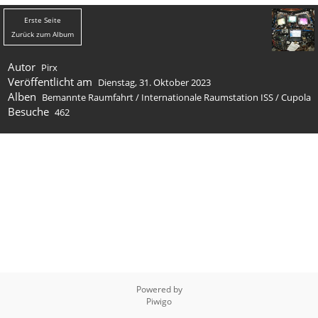
Erste Seite
Zurück zum Album
Autor
Pirx
Veröffentlicht am
Dienstag, 31. Oktober 2023
Alben
Bemannte Raumfahrt
/
Internation­ale Raumstation ISS
/
Cupola
Besuche
462
Powered by
Piwigo