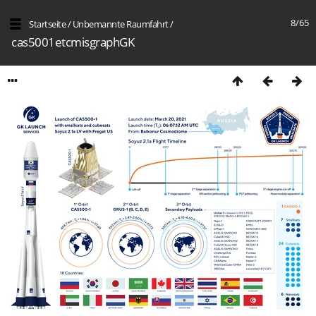
8/65
Startseite
/
Unbemannte Raumfahrt
/
cas5001etcmisgraphGK