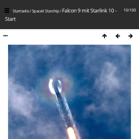
Falcon 9 mit Starlink 10 -
10/100
Startseite
/
SpaceX Starship
/
Start