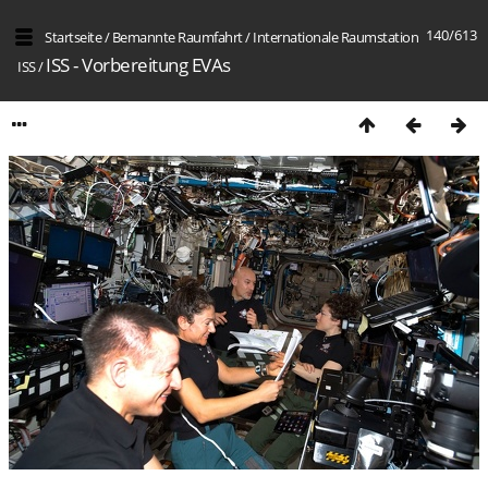
140/613
Startseite
/
Bemannte Raumfahrt
/
Internation­ale Raumstation
ISS - Vorbereitung EVAs
ISS
/