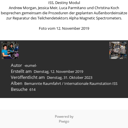
ISS, Destiny Modul
Andrew Morgan, Jessica Meir, Luca Parmitano und Christina Koch
besprechen gemeinsam die Prozeduren der geplanten Außenbordeinsätze
zur Reparatur des Teilchendetektors Alpha Magnetic Spectrometers.
Foto vom 12. November 2019
Autor
-eumel-
Erstellt am
Dienstag, 12. November 2019
Veröffentlicht am
Dienstag, 31. Oktober 2023
Alben
Bemannte Raumfahrt
/
Internation­ale Raumstation ISS
Besuche
614
Powered by
Piwigo