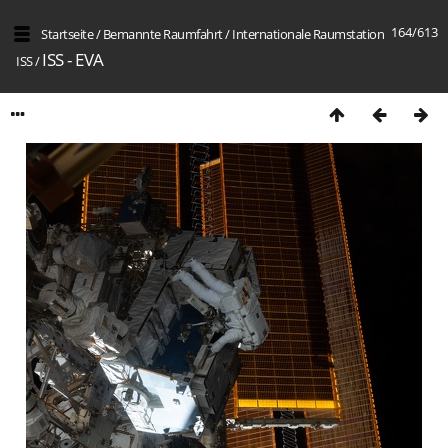
164/613
Startseite
/
Bemannte Raumfahrt
/
Internation­ale Raumstation
ISS - EVA
ISS
/