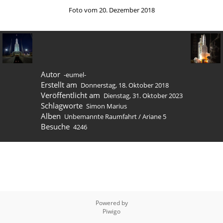
Foto vom 20. Dezember 2018
Autor
-eumel-
Erstellt am
Donnerstag, 18. Oktober 2018
Veröffentlicht am
Dienstag, 31. Oktober 2023
Schlagworte
Simon Marius
Alben
Unbemannte Raumfahrt
/
Ariane 5
Besuche
4246
Powered by
Piwigo