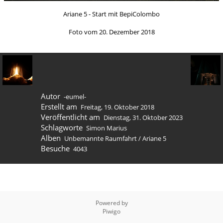
Ariane 5 - Start mit BepiColombo
Foto vom 20. Dezember 2018
Autor
-eumel-
Erstellt am
Freitag, 19. Oktober 2018
Veröffentlicht am
Dienstag, 31. Oktober 2023
Schlagworte
Simon Marius
Alben
Unbemannte Raumfahrt
/
Ariane 5
Besuche
4043
Powered by
Piwigo