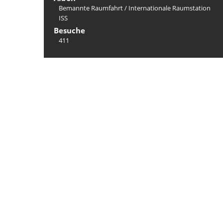
Bemannte Raumfahrt
/
Internation­ale Raumstation
ISS
Besuche
411