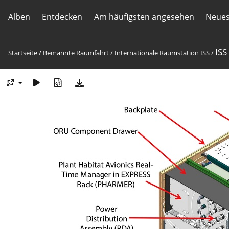
Alben
Entdecken
Am häufigsten angesehen
Neues
ISS
Startseite
/
Bemannte Raumfahrt
/
Internation­ale Raumstation ISS
/