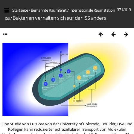
371/613
Startseite
/
Bemannte Raumfahrt
/
Internation­ale Raumstation
Bakterien verhalten sich auf der ISS anders
ISS
/
Eine Studie von Luis Zea von der University of Colorado, Boulder, USA und
Kollegen kann reduzierter extrazellulärer Transport von Molekülen