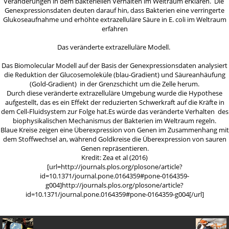
Veränderungen in dem bakteriellen Verhalten im Weltraum erklären. Die
Genexpressionsdaten deuten darauf hin, dass Bakterien eine verringerte
Glukoseaufnahme und erhöhte extrazelluläre Säure in E. coli im Weltraum
erfahren
Das veränderte extrazelluläre Modell.
Das Biomolecular Modell auf der Basis der Genexpressionsdaten analysiert
die Reduktion der Glucosemoleküle (blau-Gradient) und Säureanhäufung
(Gold-Gradient) in der Grenzschicht um die Zelle herum.
Durch diese veränderte extrazelluläre Umgebung wurde die Hypothese
aufgestellt, das es ein Effekt der reduzierten Schwerkraft auf die Kräfte in
dem Cell-Fluidsystem zur Folge hat.Es würde das veränderte Verhalten des
biophysikalischen Mechanismus der Bakterien im Weltraum regeln.
Blaue Kreise zeigen eine Überexpression von Genen im Zusammenhang mit
dem Stoffwechsel an, während Goldkreise die Überexpression von sauren
Genen repräsentieren.
Kredit: Zea et al (2016)
[url=http://journals.plos.org/plosone/article?
id=10.1371/journal.pone.0164359#pone-0164359-
g004]http://journals.plos.org/plosone/article?
id=10.1371/journal.pone.0164359#pone-0164359-g004[/url]