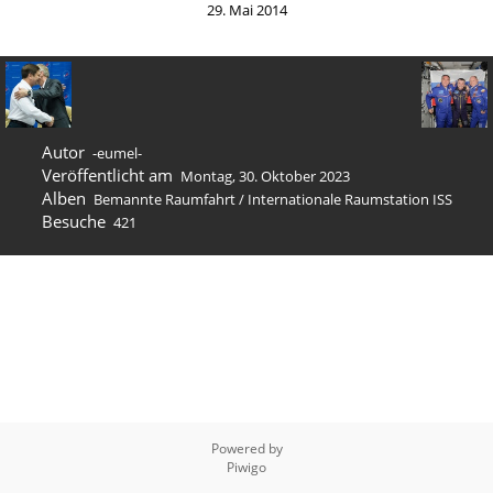
29. Mai 2014
Autor
-eumel-
Veröffentlicht am
Montag, 30. Oktober 2023
Alben
Bemannte Raumfahrt
/
Internation­ale Raumstation ISS
Besuche
421
Powered by
Piwigo