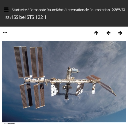
609/613
Startseite
/
Bemannte Raumfahrt
/
Internation­ale Raumstation
ISS bei STS 122 1
ISS
/