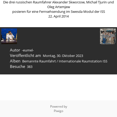
Die drei russischen Raumfahrer Alexander Skworzow, Michail Tjurin und
Oleg Artemjew
posieren für eine Fernsehsendung im Swesda Modul der ISS
22. April 2014
Autor
-eumel-
Veröffentlicht am
Montag, 30. Oktober 2023
Alben
Bemannte Raumfahrt
/
Internation­ale Raumstation ISS
Besuche
383
Powered by
Piwigo