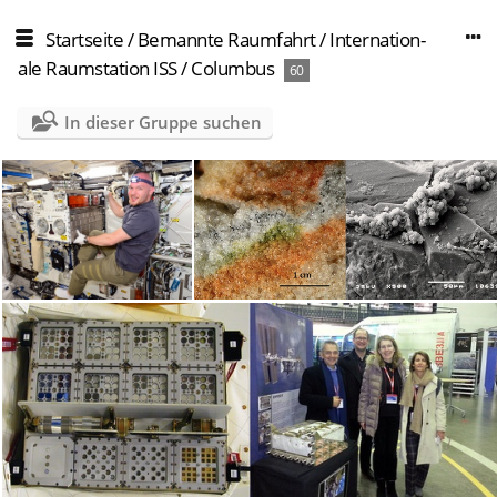
Startseite
/
Bemannte Raumfahrt
/
Internation­
ale Raumstation ISS
/
Columbus
60
In dieser Gruppe suchen