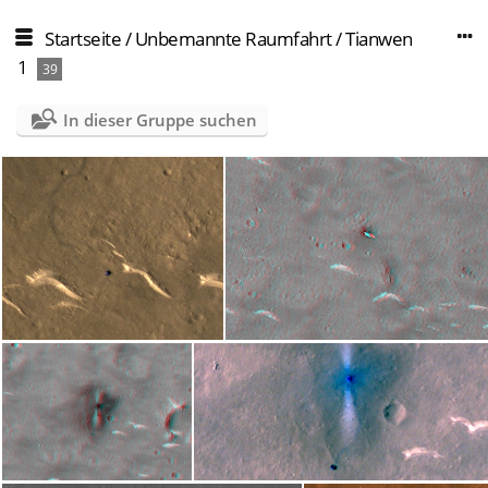
Startseite
/
Unbemannte Raumfahrt
/
Tianwen
1
39
In dieser Gruppe suchen