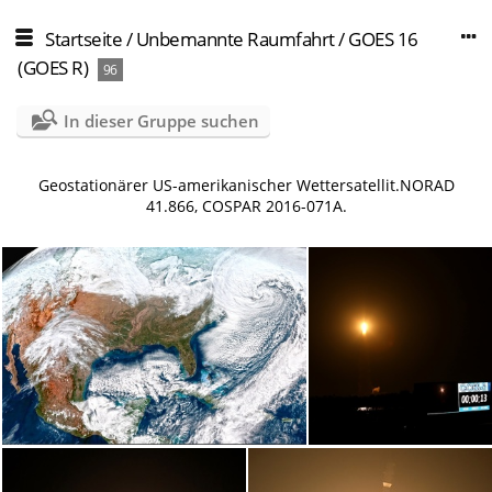
Startseite
/
Unbemannte Raumfahrt
/
GOES 16
(GOES R)
96
In dieser Gruppe suchen
Geostationärer US-amerikanischer Wettersatellit.NORAD
41.866, COSPAR 2016-071A.